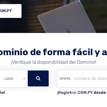
COM.PY
ominio de forma fácil y a
¡Verifique la disponibilidad del Dominio!
www.
ño
!
¡Registro .COM.PY
desde 