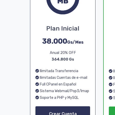
Plan Inicial
38.000
Gs/Mes
Anual 20% OFF
364.800 Gs
Ilimitada Transferencia
I
Ilimitadas Cuentas de e-mail
I
Full CPanel en Español
F
Sistema Webmail/Pop3/Imap
S
Soporte a PHP y MySQL
S
Crear Cuenta