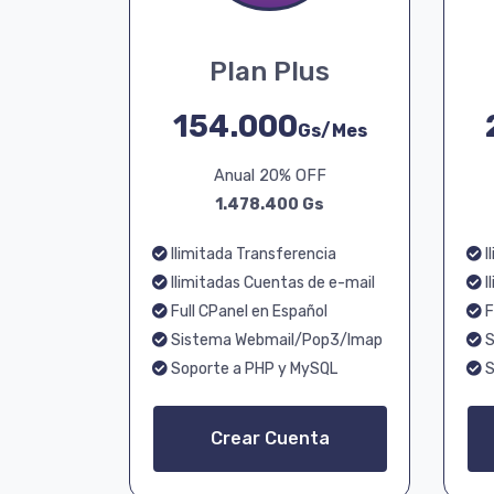
Plan Plus
154.000
Gs/Mes
Anual 20% OFF
1.478.400 Gs
Ilimitada Transferencia
I
Ilimitadas Cuentas de e-mail
I
Full CPanel en Español
F
Sistema Webmail/Pop3/Imap
S
Soporte a PHP y MySQL
S
Crear Cuenta